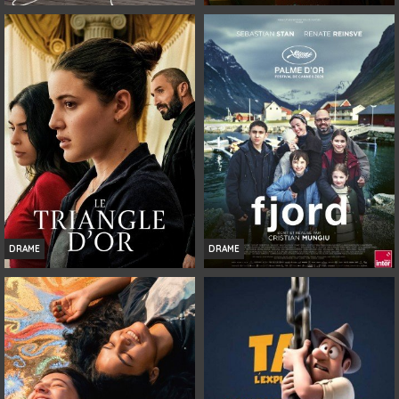
SOUDAIN
JUSTE POUR UNE NUIT
Infos
Infos
Bande-annonce
Bande-annonce
DRAME
DRAME
LE TRIANGLE D'OR
FJORD
Infos
Infos
Bande-annonce
Bande-annonce