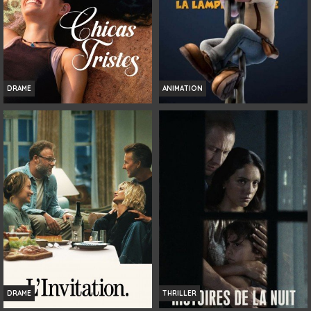
DRAME
ANIMATION
CHICAS TRISTES
TAD L'EXPLORATEUR ET LA LAMPE
MAGIQUE
Infos
Infos
Bande-annonce
Bande-annonce
DRAME
THRILLER