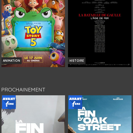
Bande-annonce
Bande-annonce
Réservation
Réservation
TOUT PUBLIC
TOUT PUBLIC
VF
VF
ANIMATION
HISTOIRE
TOY STORY 5
LA BATAILLE DE GAULLE : L'ÂGE DE
FER
Horaires et Infos
Horaires et Infos
PROCHAINEMENT
Bande-annonce
Bande-annonce
Réservation
Réservation
TOUT PUBLIC
AVERT. TOUT PUBLIC
VF
VF