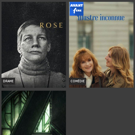
L'INVITATION
HISTOIRES DE LA NUIT
Infos
Infos
Bande-annonce
Bande-annonce
DRAME
COMÉDIE
ROSE
NI VUE, NI CONNUE
Infos
Infos
Bande-annonce
Bande-annonce