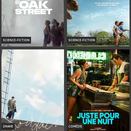
SCIENCE-FICTION
SCIENCE-FICTION
LA FIN D’OAK STREET
LA FIN D'OAK STREET
Infos
Horaires et Infos
Bande-annonce
Bande-annonce
Réservation
AVERT. TOUT PUBLIC
DRAME
COMÉDIE