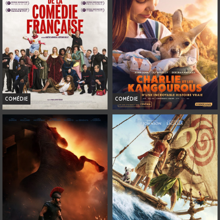
Bande-annonce
Bande-annonce
Réservation
Réservation
TOUT PUBLIC
TOUT PUBLIC
VOST
3D
VF
VF
COMÉDIE
COMÉDIE
DE LA COMÉDIE-FRANÇAISE
CHARLIE ET LES KANGOUROUS
Horaires et Infos
Horaires et Infos
Bande-annonce
Bande-annonce
Réservation
Réservation
TOUT PUBLIC
TOUT PUBLIC
VF
VF