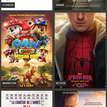
COMÉDIE
DRAME
LES GENDARMES
GIRL
Horaires et Infos
Horaires et Infos
Bande-annonce
Bande-annonce
Réservation
Réservation
TOUT PUBLIC
AVERT. TOUT PUBLIC
VF
VOST
ANIMATION
ACTION
LA PAT' PATROUILLE : LE FILM
SPIDER-MAN: BRAND NEW DAY
MISSION DINO
Horaires et Infos
Horaires et Infos