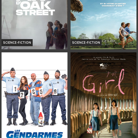
SCIENCE-FICTION
SCIENCE-FICTION
LA FIN D’OAK STREET
LA FIN D'OAK STREET
Horaires et Infos
Horaires et Infos
Bande-annonce
Bande-annonce
Réservation
VF
AVERT. TOUT PUBLIC
VF