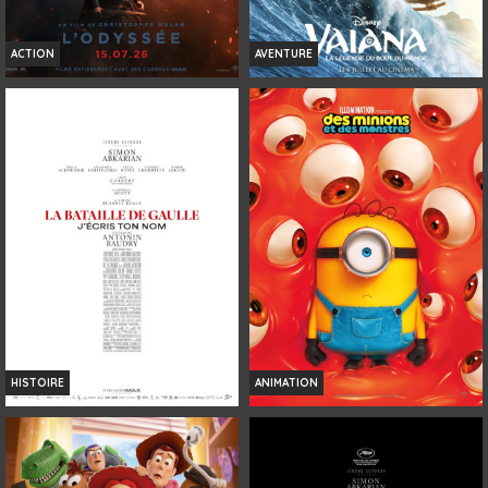
ACTION
AVENTURE
L'ODYSSÉE
VAIANA, LA LÉGENDE DU BOUT DU
MONDE
Horaires et Infos
Horaires et Infos
Bande-annonce
Bande-annonce
Réservation
Réservation
INT. -12ans
TOUT PUBLIC
VOST
4K
VF
VF
HISTOIRE
ANIMATION
LA BATAILLE DE GAULLE - PARTIE 2 :
DES MINIONS ET DES MONSTRES
J'ÉCRIS TON NOM
Horaires et Infos
Horaires et Infos